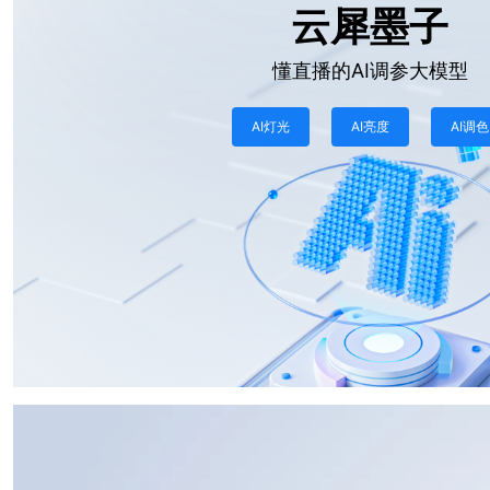
云犀墨子
懂直播的AI调参大模型
AI灯光
AI亮度
AI调色