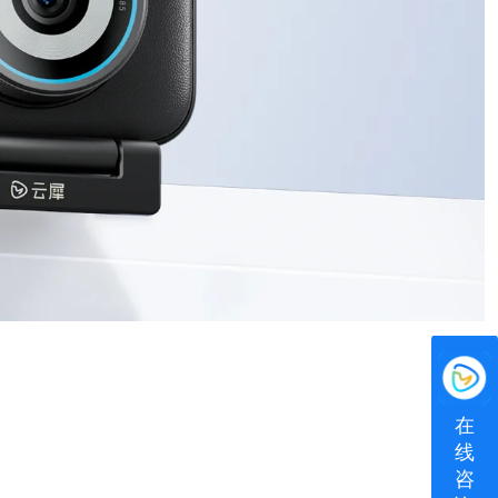
在
线
咨