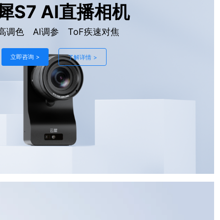
犀S7 AI直播相机
高调色 AI调参 ToF疾速对焦
立即咨询 >
了解详情 >