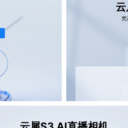
云
梵
云犀S3 AI直播相机