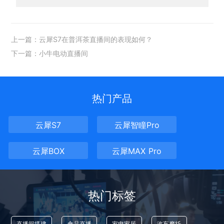
上一篇：云犀S7在普洱茶直播间的表现如何？
下一篇：小牛电动直播间
热门产品
云犀S7
云犀智瞳Pro
云犀BOX
云犀MAX Pro
热门标签
直播间搭建
食品直播
家电家居
汽车摩托