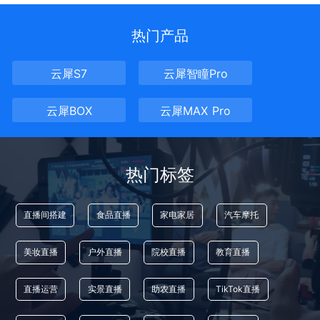
热门产品
云犀S7
云犀智瞳Pro
云犀BOX
云犀MAX Pro
热门标签
直播间搭建
食品直播
家电家居
汽车摩托
美妆直播
户外直播
院校直播
教育直播
直播运营
实景直播
助农直播
TikTok直播