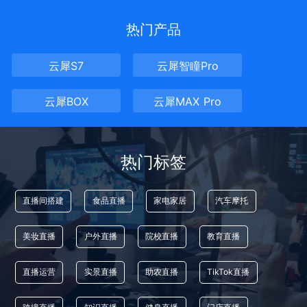
热门产品
云犀S7
云犀智瞳Pro
云犀BOX
云犀MAX Pro
热门标签
直播间搭建
食品直播
家电家居
汽车摩托
美妆直播
户外直播
院校直播
教育直播
直播运营
实景直播
助农直播
TikTok直播